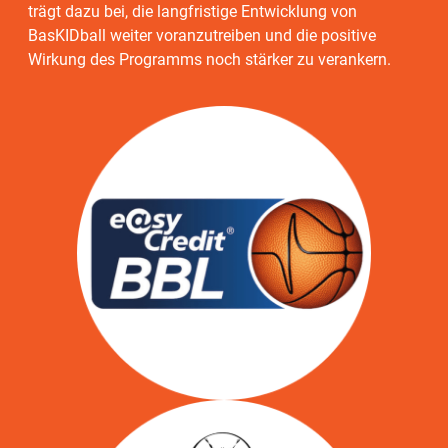
trägt dazu bei, die langfristige Entwicklung von
BasKIDball weiter voranzutreiben und die positive
Wirkung des Programms noch stärker zu verankern.