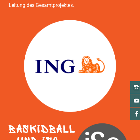
Leitung des Gesamtprojektes.
BasKIDball