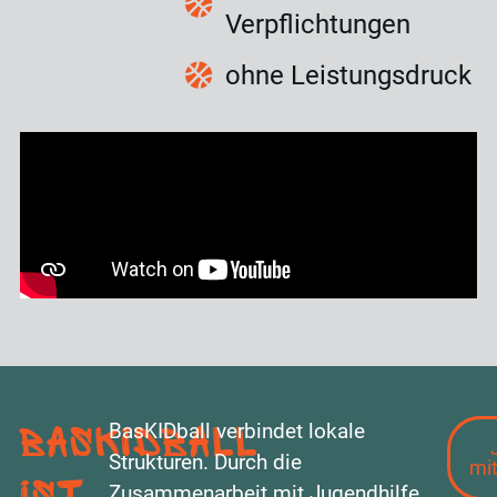
Verpflichtungen
ohne Leistungsdruck
BasKIDball verbindet lokale
BasKIDball
Strukturen. Durch die
mi
ist
Zusammenarbeit mit Jugendhilfe,