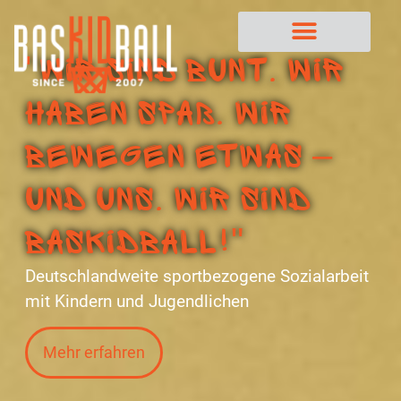
"Wir sind BUNT. Wir
haben SPAß. Wir
BEWEGEN etwas –
und uns. Wir sind
BasKIDball!"
Deutschlandweite sportbezogene Sozialarbeit
mit Kindern und Jugendlichen
Mehr erfahren