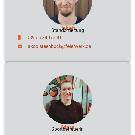
Jakob
Standortleitung
089 / 72407350
jakob.steenbock@feierwerk.de
Mara
Sportbetreuerin