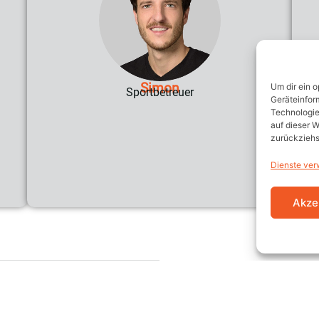
Simon
Um dir ein 
Sportbetreuer
Geräteinfor
Technologie
auf dieser W
zurückziehs
Dienste ver
Akze