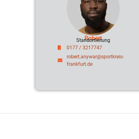
Robert
Standortleitung
0177 / 3217747
robert.anywar@sportkreis-
frankfurt.de
Unsere Partner