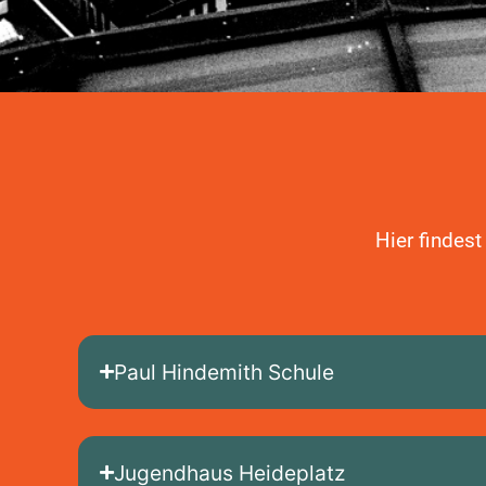
Hier findes
Paul Hindemith Schule
Jugendhaus Heideplatz