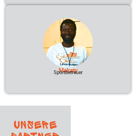
Makaty
Sportbetreuer
Unsere