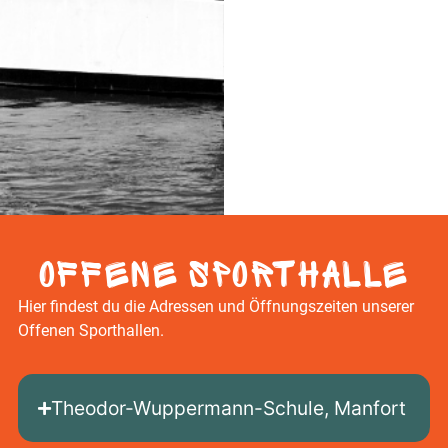
Offene Sporthalle
Hier findest du die Adressen und Öffnungszeiten unserer
Offenen Sporthallen.
Theodor-Wuppermann-Schule, Manfort