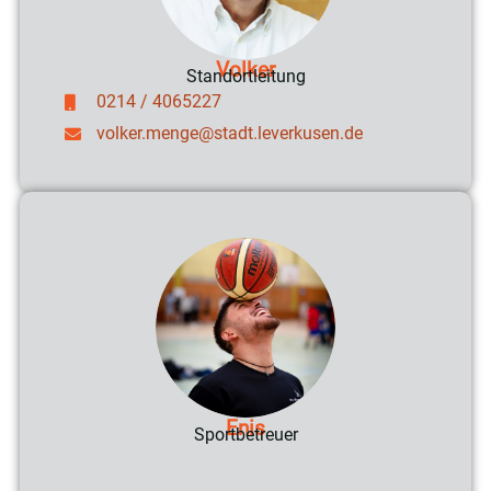
Volker
Standortleitung
0214 / 4065227
volker.menge@stadt.leverkusen.de
Enis
Sportbetreuer